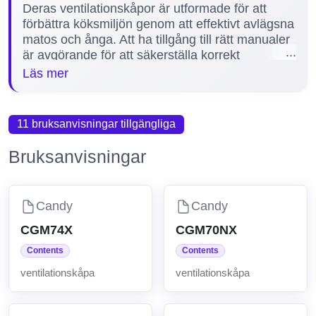
Deras ventilationskåpor är utformade för att
förbättra köksmiljön genom att effektivt avlägsna
matos och ånga. Att ha tillgång till rätt manualer
är avgörande för att säkerställa korrekt
installation, säker användning och optimal
Läs mer
skötsel av produkterna. På vår sida erbjuder vi
11 detaljerade manualer för olika modeller av
Candy ventilationskåpor, inklusive populära
11 bruksanvisningar tillgängliga
modeller som CGM74X, CBG6250/1X,
CBG620/1N, CFT63/1N och CCE160X. Dessa
Bruksanvisningar
manualer hjälper dig att få ut det mesta av din
ventilationskåpa och lösa eventuella problem
snabbt och enkelt.
Candy
Candy
CGM74X
CGM70NX
Contents
Contents
ventilationskåpa
ventilationskåpa