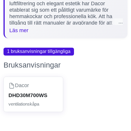
luftfiltrering och elegant estetik har Dacor
etablerat sig som ett pålitligt varumärke för
hemmakockar och professionella kök. Att ha
tillgång till rätt manualer är avgörande för att
säkerställa korrekt installation, underhåll och
Läs mer
felsökning av ventilationskåpan. Det hjälper
användare att maximera produktens livslängd
och funktionalitet. På denna sida erbjuder vi en
1 bruksanvisningar tillgängliga
komplett manual för modellen DHD30M700WS,
vilket gör det enkelt för dig att hitta all nödvändig
Bruksanvisningar
information på ett och samma ställe.
Dacor
DHD30M700WS
ventilationskåpa