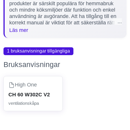
produkter är särskilt populära för hemmabruk
och mindre köksmiljöer där funktion och enkel
användning är avgörande. Att ha tillgång till en
korrekt manual är viktigt för att säkerställa rätt
installation, underhåll och felsökning av
Läs mer
ventilationskåpan. För High One
ventilationskåpor erbjuder vi för närvarande 1
tillgänglig manual, inklusive den populära
1 bruksanvisningar tillgängliga
modellen CH 60 W302C V2. Denna manual
hjälper användare att snabbt hitta rätt
Bruksanvisningar
information för optimal användning och långvarig
funktion.
High One
CH 60 W302C V2
ventilationskåpa