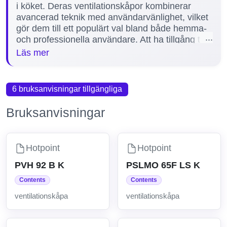
i köket. Deras ventilationskåpor kombinerar
avancerad teknik med användarvänlighet, vilket
gör dem till ett populärt val bland både hemma-
och professionella användare. Att ha tillgång till
rätt manualer är avgörande för att säkerställa
Läs mer
korrekt installation, felsökning och underhåll av
dessa apparater. Vi erbjuder 6 detaljerade
manualer för olika modeller, inklusive populära
6 bruksanvisningar tillgängliga
varianter som PVH 92 B K, PHVP62FLMK och
HSFX.1/1, vilket hjälper dig att maximera
Bruksanvisningar
prestandan och livslängden på din Hotpoint
ventilationskåpa.
Hotpoint
Hotpoint
PVH 92 B K
PSLMO 65F LS K
Contents
Contents
ventilationskåpa
ventilationskåpa