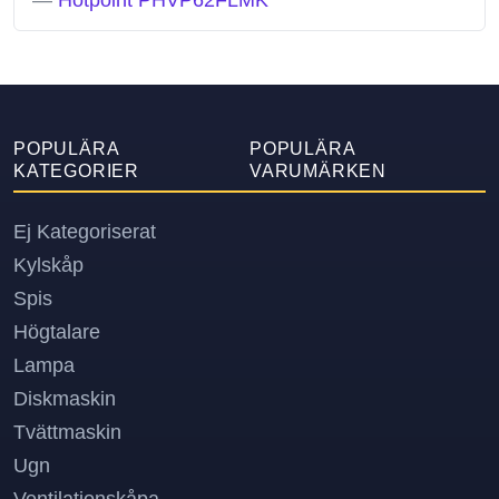
—
Hotpoint PHVP62FLMK
POPULÄRA
POPULÄRA
KATEGORIER
VARUMÄRKEN
Ej Kategoriserat
Kylskåp
Spis
Högtalare
Lampa
Diskmaskin
Tvättmaskin
Ugn
Ventilationskåpa