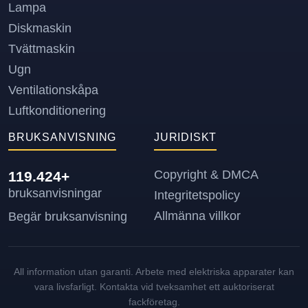
Lampa
Diskmaskin
Tvättmaskin
Ugn
Ventilationskåpa
Luftkonditionering
BRUKSANVISNING
JURIDISKT
Copyright & DMCA
119.424+
bruksanvisningar
Integritetspolicy
Allmänna villkor
Begär bruksanvisning
All information utan garanti. Arbete med elektriska apparater kan
vara livsfarligt. Kontakta vid tveksamhet ett auktoriserat
fackföretag.