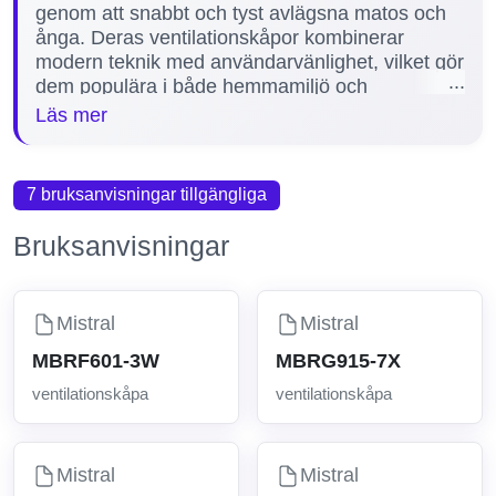
genom att snabbt och tyst avlägsna matos och
ånga. Deras ventilationskåpor kombinerar
modern teknik med användarvänlighet, vilket gör
dem populära i både hemmamiljö och
professionella kök. Manualer är viktiga för att
Läs mer
säkerställa korrekt installation, användning och
underhåll av produkterna, vilket förlänger
livslängden och optimerar prestandan. Vi
7 bruksanvisningar tillgängliga
erbjuder 2 manualer för Mistral
ventilationskåpor, inklusive modellerna
Bruksanvisningar
MBRS606-5W och MBRU909-7X, för att hjälpa
dig med allt från installation till felsökning.
Mistral
Mistral
MBRF601-3W
MBRG915-7X
ventilationskåpa
ventilationskåpa
Mistral
Mistral