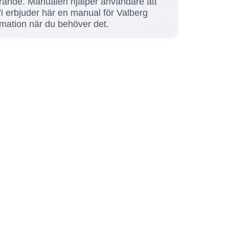
vgörande. Manualen hjälper användare att
Vi erbjuder här en manual för Valberg
ormation när du behöver det.