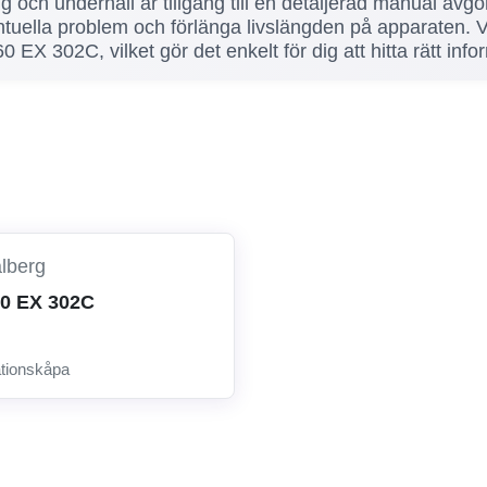
ing och underhåll är tillgång till en detaljerad manual a
entuella problem och förlänga livslängden på apparaten. 
 EX 302C, vilket gör det enkelt för dig att hitta rätt inf
lberg
0 EX 302C
ationskåpa