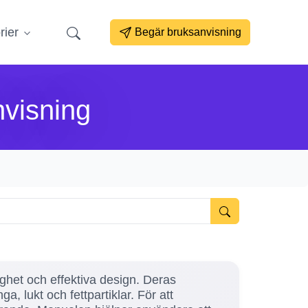
rier
Begär bruksanvisning
nvisning
lighet och effektiva design. Deras
a, lukt och fettpartiklar. För att