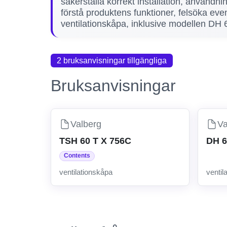
säkerställa korrekt installation, användn
förstå produktens funktioner, felsöka ev
ventilationskåpa, inklusive modellen DH 60
2 bruksanvisningar tillgängliga
Bruksanvisningar
Valberg
Va
TSH 60 T X 756C
DH 6
Contents
ventilationskåpa
ventil