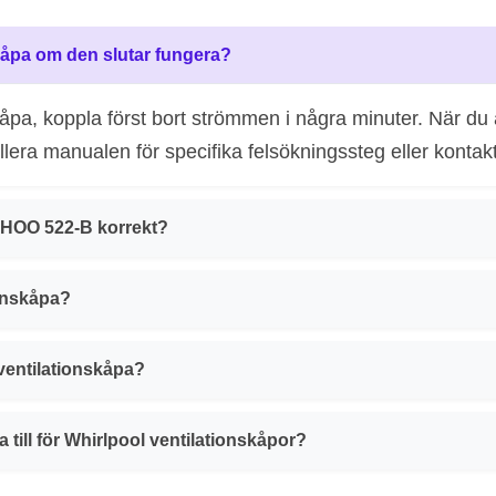
skåpa om den slutar fungera?
nskåpa, koppla först bort strömmen i några minuter. När d
lera manualen för specifika felsökningssteg eller kontakt
a HOO 522-B korrekt?
ionskåpa?
 ventilationskåpa?
 till för Whirlpool ventilationskåpor?