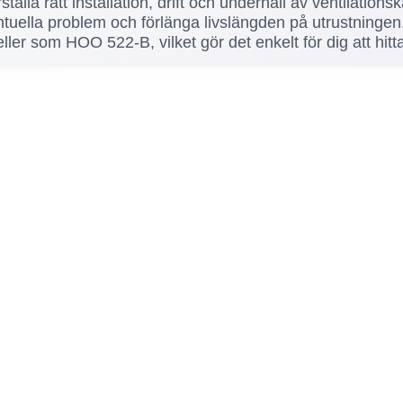
tälla rätt installation, drift och underhåll av ventilatio
ntuella problem och förlänga livslängden på utrustningen
ller som HOO 522-B, vilket gör det enkelt för dig att hit