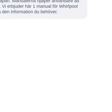
nskåpan. Manualerna hjälper användare att
. Vi erbjuder här 1 manual för Whirlpool
ta den information du behöver.