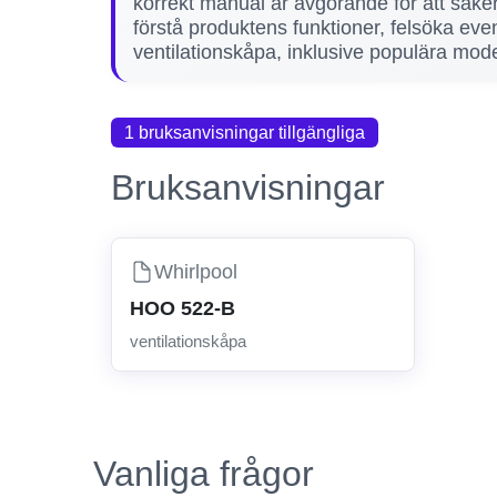
korrekt manual är avgörande för att säkers
förstå produktens funktioner, felsöka eve
ventilationskåpa, inklusive populära mode
1 bruksanvisningar tillgängliga
Bruksanvisningar
Whirlpool
HOO 522-B
ventilationskåpa
Vanliga frågor