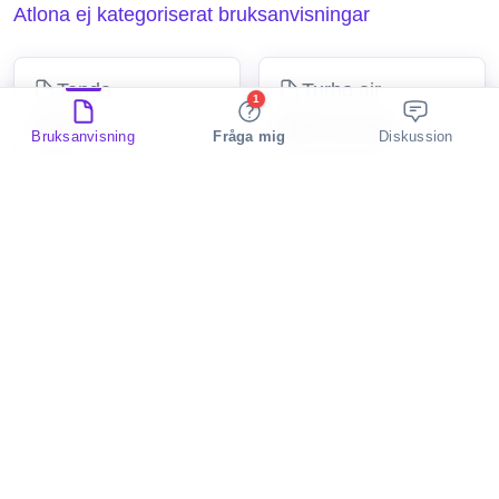
Atlona ej kategoriserat bruksanvisningar
Tenda
Turbo air
1
4G01
PRO-26-2H2
Bruksanvisning
Fråga mig
Diskussion
2 Discussions
2 Discussions
ej kategoriserat
ej kategoriserat
Cougar
ANCEL
SC 750
AD210
2 Discussions
2 Discussions
ej kategoriserat
ej kategoriserat
Sogo
Vaxcel