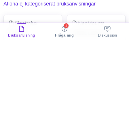
Atlona ej kategoriserat bruksanvisningar
Electrolux
NeoMounts
1
ESKQ9
THINCLIENT-20
Bruksanvisning
Fråga mig
Diskussion
2 Discussions
2 Discussions
ej kategoriserat
ej kategoriserat
Cougar
ANCEL
Armor Air
AJ400 M
2 Discussions
2 Discussions
ej kategoriserat
ej kategoriserat
Turbo air
Trust