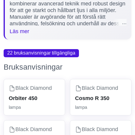
kombinerar avancerad teknik med robust design
för att ge starkt och hållbart ljus i alla miljöer.
Manualer är avgörande för att förstå rätt
användning, felsökning och underhåll av dessa
lampor för att maximera prestanda och
Läs mer
livslängd. På vår sida finns ett manual tillgängligt
för Black Diamond-lampan, inklusive populära
modeller som Storm 450, vilket hjälper
22 bruksanvisningar tillgängliga
användare att snabbt hitta nödvändig
information.
Bruksanvisningar
Black Diamond
Black Diamond
Orbiter 450
Cosmo R 350
lampa
lampa
Black Diamond
Black Diamond