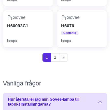
Govee
Govee
H60093C1
H6076
Contents
lampa
lampa
1
2
»
Vanliga frågor
Hur återställer jag min Govee-lampa till
fabriksinställningarna?