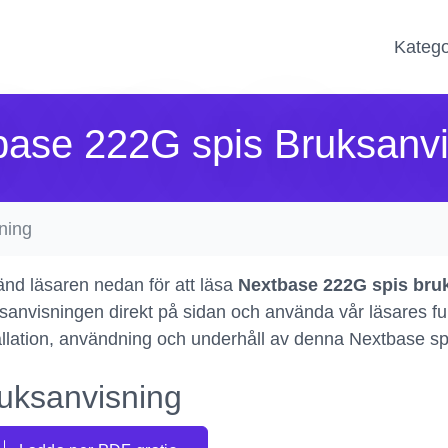
Katego
base 222G spis Bruksanvi
ning
nd läsaren nedan för att läsa
Nextbase 222G spis bru
sanvisningen direkt på sidan och använda vår läsares funkt
allation, användning och underhåll av denna Nextbase sp
uksanvisning