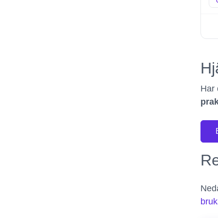
Hj
Har 
prak
Re
Neda
bruk