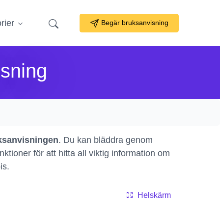
rier
Begär bruksanvisning
sning
ksanvisningen
. Du kan bläddra genom
ioner för att hitta all viktig information om
is.
Helskärm