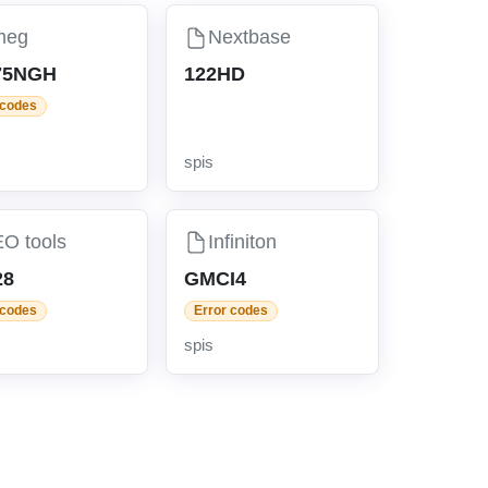
meg
Nextbase
75NGH
122HD
 codes
spis
O tools
Infiniton
28
GMCI4
 codes
Error codes
spis