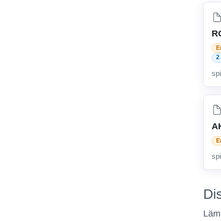
R
E
2
sp
AK
E
sp
Di
Lämn