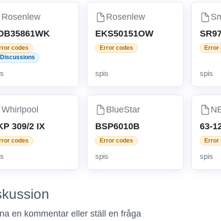
Rosenlew
Rosenlew
S
OB35861WK
EKS50151OW
SR9
rror codes
Error codes
Error
 Discussions
is
spis
spis
Whirlpool
BlueStar
NE
P 309/2 IX
BSP6010B
63-1
rror codes
Error codes
Error
is
spis
spis
skussion
a en kommentar eller ställ en fråga