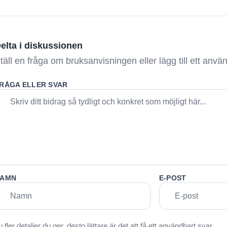
elta i diskussionen
täll en fråga om bruksanvisningen eller lägg till ett anv
RÅGA ELLER SVAR
AMN
E-POST
u fler detaljer du ger, desto lättare är det att få ett användbart svar.