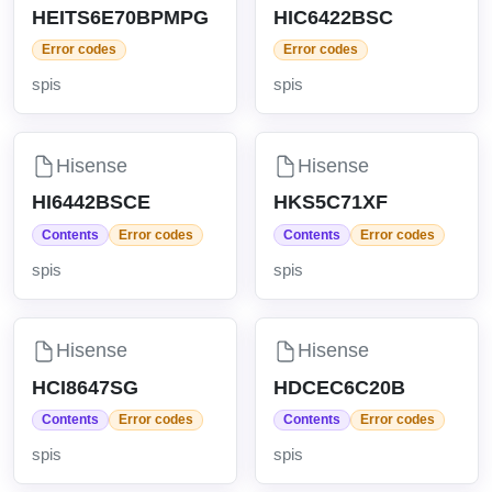
HEITS6E70BPMPG
HIC6422BSC
Error codes
Error codes
spis
spis
Hisense
Hisense
HI6442BSCE
HKS5C71XF
Contents
Error codes
Contents
Error codes
spis
spis
Hisense
Hisense
HCI8647SG
HDCEC6C20B
Contents
Error codes
Contents
Error codes
spis
spis