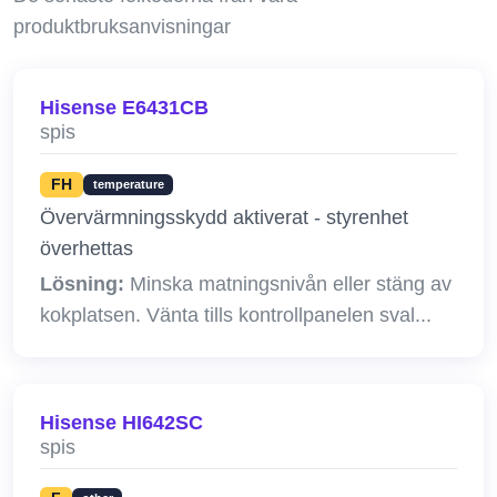
produktbruksanvisningar
Hisense E6431CB
spis
FH
temperature
Övervärmningsskydd aktiverat - styrenhet
överhettas
Lösning:
Minska matningsnivån eller stäng av
kokplatsen. Vänta tills kontrollpanelen sval...
Hisense HI642SC
spis