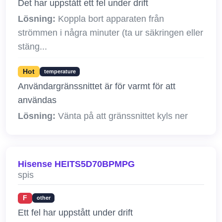
Det har uppstått ett fel under drift
Lösning:
Koppla bort apparaten från
strömmen i några minuter (ta ur säkringen eller
stäng...
Hot
temperature
Användargränssnittet är för varmt för att
användas
Lösning:
Vänta på att gränssnittet kyls ner
Hisense HEITS5D70BPMPG
spis
F
other
Ett fel har uppstått under drift