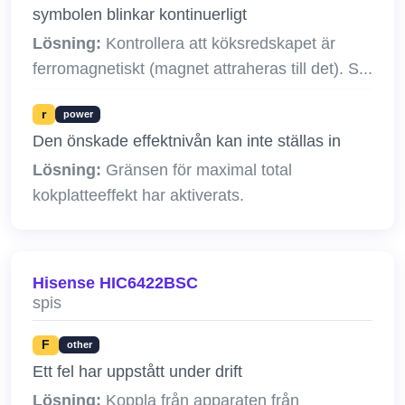
symbolen blinkar kontinuerligt
Lösning:
Kontrollera att köksredskapet är
ferromagnetiskt (magnet attraheras till det). S...
r
power
Den önskade effektnivån kan inte ställas in
Lösning:
Gränsen för maximal total
kokplatteeffekt har aktiverats.
Hisense HIC6422BSC
spis
F
other
Ett fel har uppstått under drift
Lösning:
Koppla från apparaten från