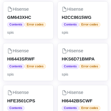
Hisense
Hisense
GM643XHC
H2CC8615WG
Contents
Error codes
Contents
Error codes
spis
spis
Hisense
Hisense
HI6443SRWF
HKS6D71BMPA
Contents
Error codes
Contents
Error codes
spis
spis
Hisense
Hisense
HFE3501CPS
HI6442BSCWF
Contents
Contents
Error codes