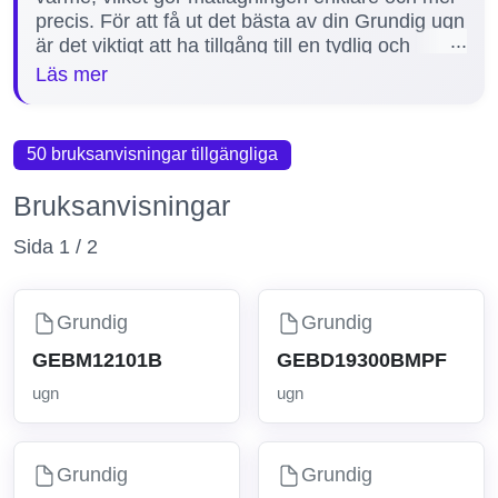
precis. För att få ut det bästa av din Grundig ugn
är det viktigt att ha tillgång till en tydlig och
detaljerad manual. Manualen hjälper dig att
Läs mer
förstå funktionerna, felsöka eventuella problem
och utföra korrekt underhåll. På vår sida finns för
närvarande 1 manual tillgänglig för Grundig ugn,
50 bruksanvisningar tillgängliga
inklusive populära modeller som GIGA 7255260
XE, för att säkerställa att du får rätt information
Bruksanvisningar
direkt när du behöver den.
Sida 1 / 2
Grundig
Grundig
GEBM12101B
GEBD19300BMPF
ugn
ugn
Grundig
Grundig