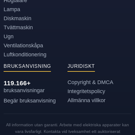
Högtalare
Lampa
Diskmaskin
Tvättmaskin
Ugn
Ventilationskåpa
Luftkonditionering
BRUKSANVISNING
JURIDISKT
Copyright & DMCA
119.166+
bruksanvisningar
Integritetspolicy
Allmänna villkor
Begär bruksanvisning
All information utan garanti. Arbete med elektriska apparater kan
vara livsfarligt. Kontakta vid tveksamhet ett auktoriserat