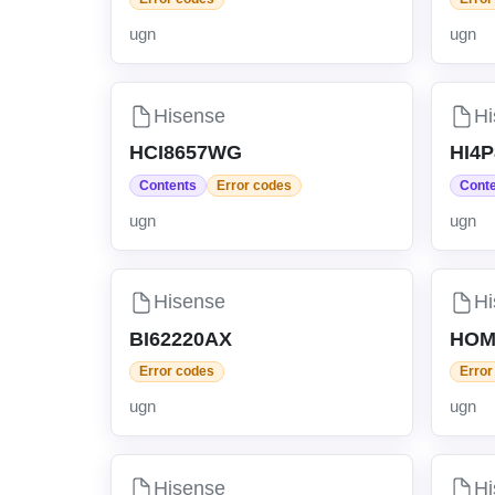
ugn
ugn
Hisense
Hi
HCI8657WG
HI4
Contents
Error codes
Cont
ugn
ugn
Hisense
Hi
BI62220AX
HOM
Error codes
Error
ugn
ugn
Hisense
Hi