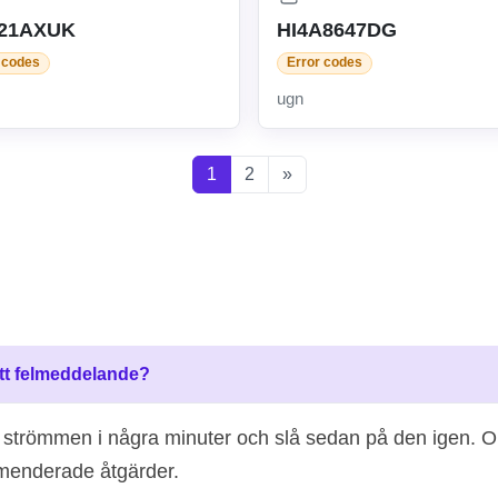
221AXUK
HI4A8647DG
 codes
Error codes
ugn
1
2
»
ett felmeddelande?
av strömmen i några minuter och slå sedan på den igen. O
mmenderade åtgärder.