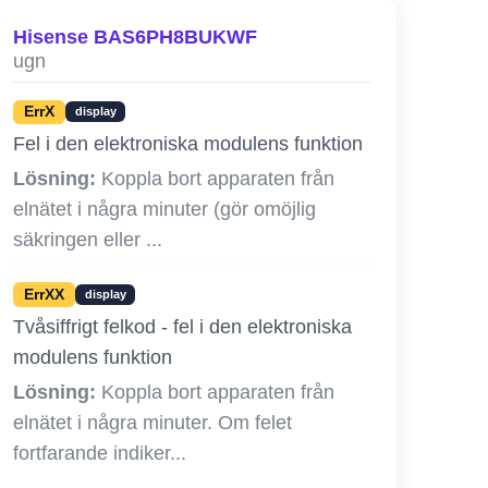
Hisense BAS6PH8BUKWF
ugn
ErrX
display
Fel i den elektroniska modulens funktion
Lösning:
Koppla bort apparaten från
elnätet i några minuter (gör omöjlig
säkringen eller ...
ErrXX
display
Tvåsiffrigt felkod - fel i den elektroniska
modulens funktion
Lösning:
Koppla bort apparaten från
elnätet i några minuter. Om felet
fortfarande indiker...