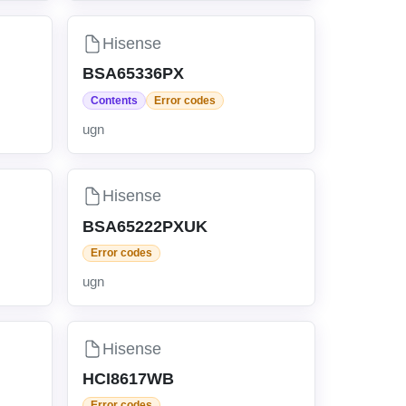
Hisense
BSA65336PX
Contents
Error codes
ugn
Hisense
BSA65222PXUK
Error codes
ugn
Hisense
HCI8617WB
Error codes