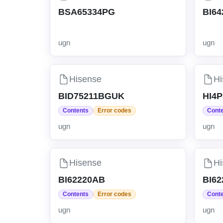
BSA65334PG
BI6
ugn
ugn
Hisense
Hi
BID75211BGUK
HI4
Contents
Error codes
Cont
ugn
ugn
Hisense
Hi
BI62220AB
BI6
Contents
Error codes
Cont
ugn
ugn