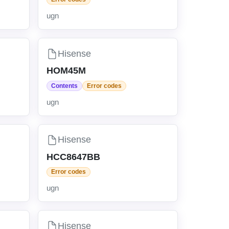
ugn
Hisense
HOM45M
Contents
Error codes
ugn
Hisense
HCC8647BB
Error codes
ugn
Hisense