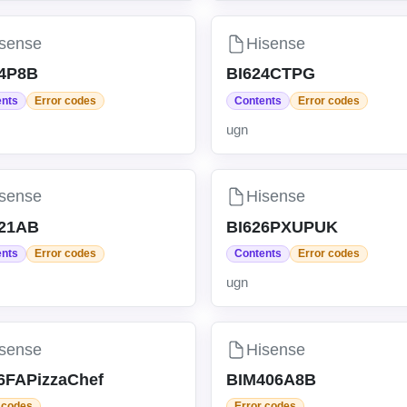
sense
Hisense
14P8B
BI624CTPG
ents
Error codes
Contents
Error codes
ugn
sense
Hisense
221AB
BI626PXUPUK
ents
Error codes
Contents
Error codes
ugn
sense
Hisense
6FAPizzaChef
BIM406A8B
 codes
Error codes