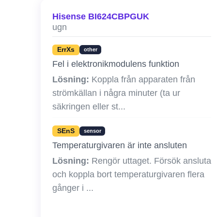
Hisense BI624CBPGUK
ugn
ErrXs
other
Fel i elektronikmodulens funktion
Lösning:
Koppla från apparaten från
strömkällan i några minuter (ta ur
säkringen eller st...
SEnS
sensor
Temperaturgivaren är inte ansluten
Lösning:
Rengör uttaget. Försök ansluta
och koppla bort temperaturgivaren flera
gånger i ...