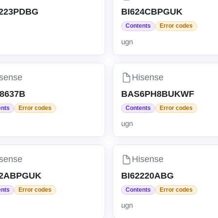
4223PDBG
BI624CBPGUK
Contents
Error codes
ugn
sense
Hisense
P8637B
BAS6PH8BUKWF
ents
Error codes
Contents
Error codes
ugn
sense
Hisense
22ABPGUK
BI62220ABG
ents
Error codes
Contents
Error codes
ugn