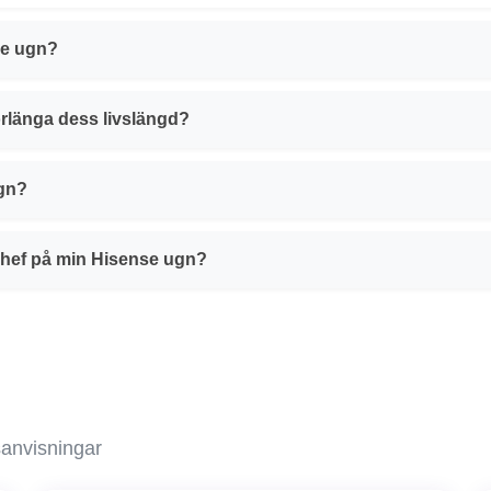
nse ugn?
örlänga dess livslängd?
ugn?
hef på min Hisense ugn?
sanvisningar