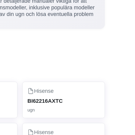
detaljerade manualer viktiga för att
gnsmodeller, inklusive populära modeller
v din ugn och lösa eventuella problem
Hisense
BI62216AXTC
ugn
Hisense