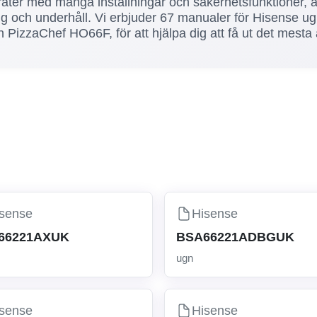
er med många inställningar och säkerhetsfunktioner, är 
ing och underhåll. Vi erbjuder 67 manualer för Hisense u
Chef HO66F, för att hjälpa dig att få ut det mesta a
sense
Hisense
66221AXUK
BSA66221ADBGUK
ugn
sense
Hisense