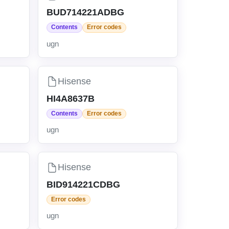
BUD714221ADBG
Contents
Error codes
ugn
Hisense
HI4A8637B
Contents
Error codes
ugn
Hisense
BID914221CDBG
Error codes
ugn