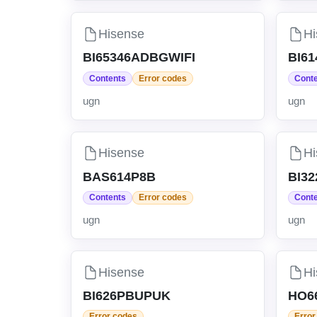
Hisense
Hi
BI65346ADBGWIFI
BI6
Contents
Error codes
Cont
ugn
ugn
Hisense
Hi
BAS614P8B
BI3
Contents
Error codes
Cont
ugn
ugn
Hisense
Hi
BI626PBUPUK
HO6
Error codes
Error