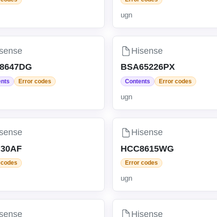
ugn
sense
Hisense
P8647DG
BSA65226PX
ents
Error codes
Contents
Error codes
ugn
sense
Hisense
30AF
HCC8615WG
 codes
Error codes
ugn
sense
Hisense