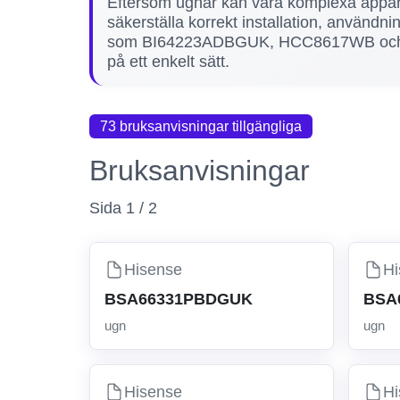
Eftersom ugnar kan vara komplexa apparat
säkerställa korrekt installation, användn
som BI64223ADBGUK, HCC8617WB och Pizza
på ett enkelt sätt.
73 bruksanvisningar tillgängliga
Bruksanvisningar
Sida 1 / 2
Hisense
Hi
BSA66331PBDGUK
BSA
ugn
ugn
Hisense
Hi