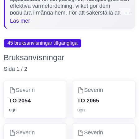
effektiva värmefördelning, vilket gör dem
populära i många hem. För att säkerställa att du
får ut det mesta av din Severin ugn är manualer
Läs mer
ovärderliga. De hjälper dig inte bara med
installation och grundläggande användning, utan
ger också vägledning vid felsökning och
45 bruksanvisningar tillgängliga
underhåll. Vi erbjuder fyra detaljerade manualer
för populära modeller som TO 2044, TO 2037,
Bruksanvisningar
TO 2056 och TO 2039, så att du enkelt kan hitta
rätt information för just din ugn.
Sida 1 / 2
Severin
Severin
TO 2054
TO 2065
ugn
ugn
Severin
Severin