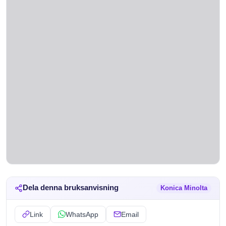
Dela denna bruksanvisning
Konica Minolta
Link
WhatsApp
Email