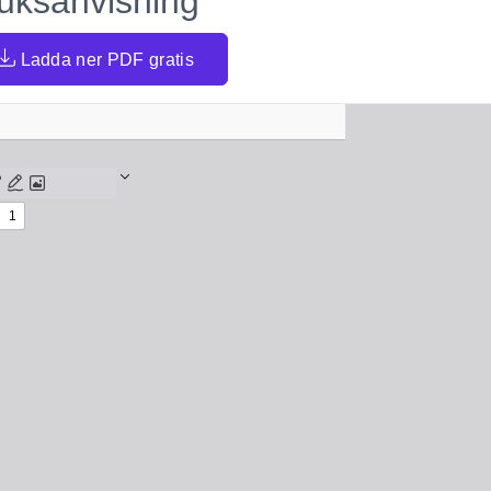
uksanvisning
Ladda ner PDF gratis