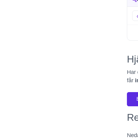
Hj
Har 
får
i
Re
Neda