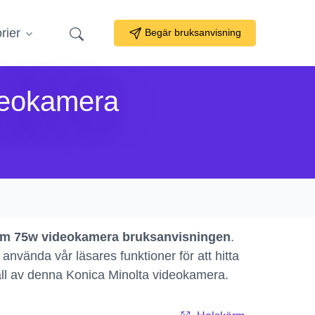
rier
Begär bruksanvisning
deokamera
om 75w videokamera bruksanvisningen
.
nvända vår läsares funktioner för att hitta
håll av denna Konica Minolta videokamera.