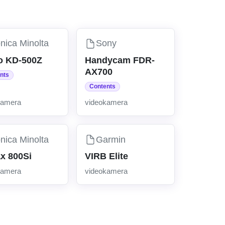
nica Minolta
Sony
o KD-500Z
Handycam FDR-
AX700
nts
Contents
kamera
videokamera
nica Minolta
Garmin
x 800Si
VIRB Elite
kamera
videokamera