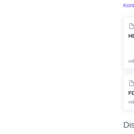
Koni
H
vi
F
vi
Di