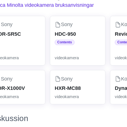
ca Minolta videokamera bruksanvisningar
Sony
Sony
Ko
DR-SR5C
HDC-950
Revi
Contents
Conte
deokamera
videokamera
video
Sony
Sony
Ko
DR-X1000V
HXR-MC88
Dyna
deokamera
videokamera
video
skussion