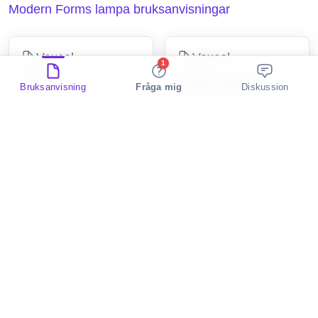
Modern Forms lampa bruksanvisningar
Vaxcel
Vaxcel
1
C0120
Estelle W0420
Bruksanvisning
Fråga mig
Diskussion
2 Discussions
2 Discussions
lampa
lampa
Vaxcel
Modern Forms
Vermont W0404
Polar WS-3226
2 Discussions
lampa
lampa
Vaxcel
Vaxcel