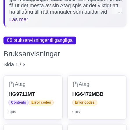
få ut det mesta av sin Atag spis är det viktigt att
ha tillgång till rätt manualer som guidar vid
installation, användning och felsökning. Vi
Läs mer
erbjuder hela 86 olika manualer för Atag spisar,
inklusive populära modeller som HG6193B,
HI8071I och HG9571MDB, vilket säkerställer att
86 bruksanvisningar tillgängliga
du alltid kan hitta korrekt och detaljerad
information för just din modell.
Bruksanvisningar
Sida 1 / 3
Atag
Atag
HG9711MT
HG6472MBB
Contents
Error codes
Error codes
spis
spis